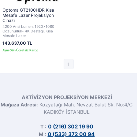
Optoma GT2100HDR Kısa
Mesafe Lazer Projeksiyon
Cihazı
4200 Ansi Lumen, 1920x1080
Çözünürlük- 4K Desteği, Kısa
Mesafe Lazer
143.637,00 TL
1
AKTİVİZYON PROJEKSİYON MERKEZİ
Mağaza Adresi:
Kozyatağı Mah. Nevzat Bulut Sk. No:4/C
KADIKÖY İSTANBUL
T :
0 (216) 302 19 90
M :
0 (533) 372 00 94