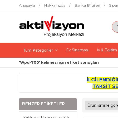
Anasayfa
Hakkımızda
Banka Bilgileri
Sipar
Ev Sineması
İş & Eğitim
Tüm Kategoriler
'Wpd-700' kelimesi için etiket sonuçları
İLGİLENDİĞ
TAKSİT S
BENZER ETIKETLER
Kablosuz Projeksiyon Kiti