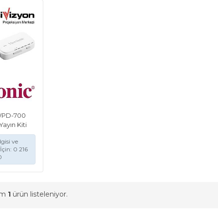
WPD-700
ayın Kiti
gisi ve
İçin: 0 216
0
am
1
ürün listeleniyor.