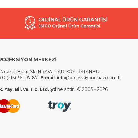
ROJEKSİYON MERKEZİ
 Nevzat Bulut Sk. No:4/A KADIKÖY - İSTANBUL
:
0 (216) 361 97 87
E-mail:
info@projeksiyoncihazi.com.tr
 Yay. Bil. ve Tic. Ltd. Şti
'ne aittir. © 2003 - 2026