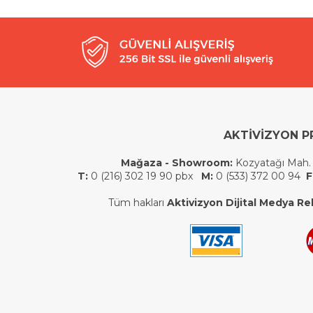
AKTİVİZYON P
Mağaza - Showroom:
Kozyatağı Mah.
T:
0 (216) 302 19 90 pbx
M:
0 (533) 372 00 94
F
Tüm hakları
Aktivizyon Dijital Medya Rek.