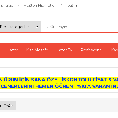
iş Takibi
Müşteri Hizmetleri
İletişim
Lazer
Kısa Mesafe
Lazer Tv
Profesyonel
Kab
İN ÜRÜN İÇİN SANA ÖZEL İSKONTOLU FİYAT & V
EÇENEKLERİNİ HEMEN ÖĞREN ! %10'A VARAN İND