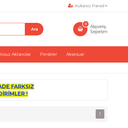
Kullanıcı Paneli
0
Alışveriş
Sepetim
losuz Aktarıcılar
Perdeler
Aksesuar
ADE FARKSIZ
İRİMLER !
1