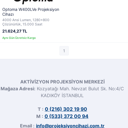
Optoma W400LVe Projeksiyon
Cihazı
4000 Ansi Lumen, 1280x800
Çözünürlük, 15.000 Saat
21.624,27 TL
1
AKTİVİZYON PROJEKSİYON MERKEZİ
Mağaza Adresi:
Kozyatağı Mah. Nevzat Bulut Sk. No:4/C
KADIKÖY İSTANBUL
T :
0 (216) 302 19 90
M :
0 (533) 372 00 94
Email :
info@projeksiyoncihazi.com.tr