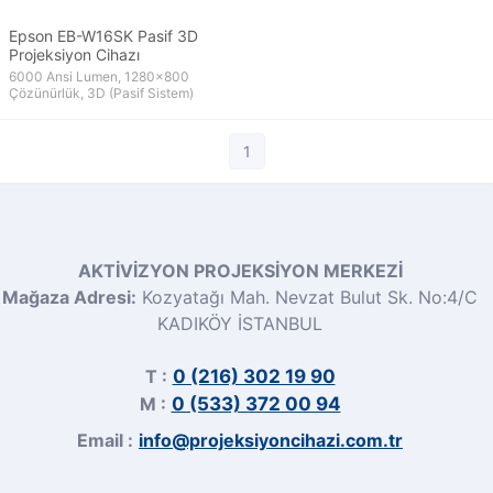
Epson EB-W16SK Pasif 3D
Projeksiyon Cihazı
6000 Ansi Lumen, 1280x800
Çözünürlük, 3D (Pasif Sistem)
1
AKTİVİZYON PROJEKSİYON MERKEZİ
Mağaza Adresi:
Kozyatağı Mah. Nevzat Bulut Sk. No:4/C
KADIKÖY İSTANBUL
T :
0 (216) 302 19 90
M :
0 (533) 372 00 94
Email :
info@projeksiyoncihazi.com.tr