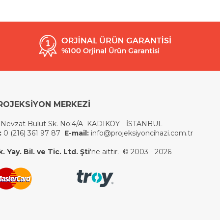
ROJEKSİYON MERKEZİ
 Nevzat Bulut Sk. No:4/A KADIKÖY - İSTANBUL
:
0 (216) 361 97 87
E-mail:
info@projeksiyoncihazi.com.tr
 Yay. Bil. ve Tic. Ltd. Şti
'ne aittir. © 2003 - 2026