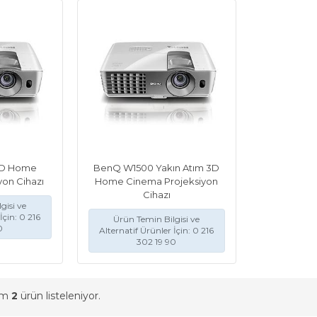
3D Home
BenQ W1500 Yakın Atım 3D
yon Cihazı
Home Cinema Projeksiyon
Cihazı
gisi ve
İçin: 0 216
Ürün Temin Bilgisi ve
0
Alternatif Ürünler İçin: 0 216
302 19 90
am
2
ürün listeleniyor.