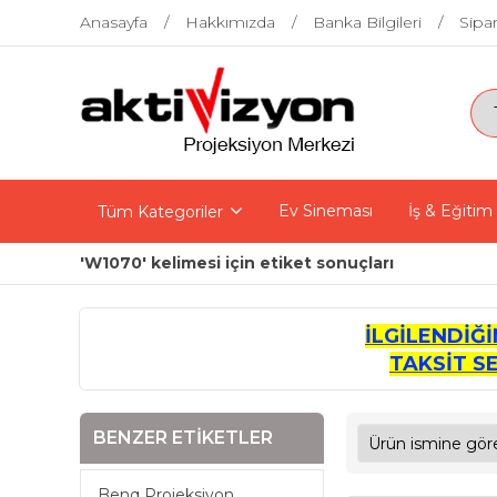
Anasayfa
Hakkımızda
Banka Bilgileri
Sipar
Ev Sineması
İş & Eğitim
Tüm Kategoriler
'W1070' kelimesi için etiket sonuçları
İLGİLENDİĞ
TAKSİT S
BENZER ETIKETLER
Benq Projeksiyon