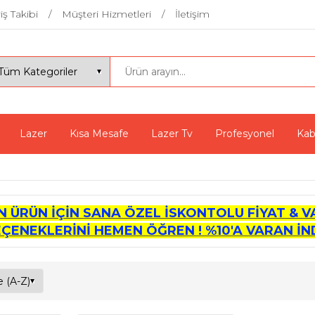
iş Takibi
Müşteri Hizmetleri
İletişim
Lazer
Kısa Mesafe
Lazer Tv
Profesyonel
Kab
İN ÜRÜN İÇİN SANA ÖZEL İSKONTOLU FİYAT & V
EÇENEKLERİNİ HEMEN ÖĞREN ! %10'A VARAN İND