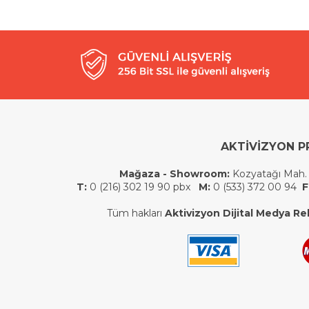
AKTİVİZYON P
Mağaza - Showroom:
Kozyatağı Mah.
T:
0 (216) 302 19 90 pbx
M:
0 (533) 372 00 94
F
Tüm hakları
Aktivizyon Dijital Medya Rek.