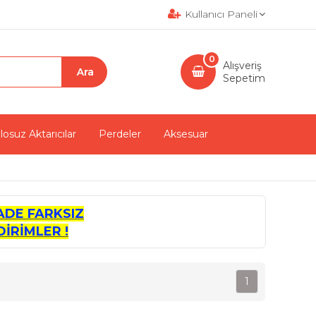
Kullanıcı Paneli
0
Alışveriş
Sepetim
losuz Aktarıcılar
Perdeler
Aksesuar
ADE FARKSIZ
İRİMLER !
1