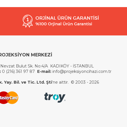
ROJEKSİYON MERKEZİ
 Nevzat Bulut Sk. No:4/A KADIKÖY - İSTANBUL
:
0 (216) 361 97 87
E-mail:
info@projeksiyoncihazi.com.tr
 Yay. Bil. ve Tic. Ltd. Şti
'ne aittir. © 2003 - 2026