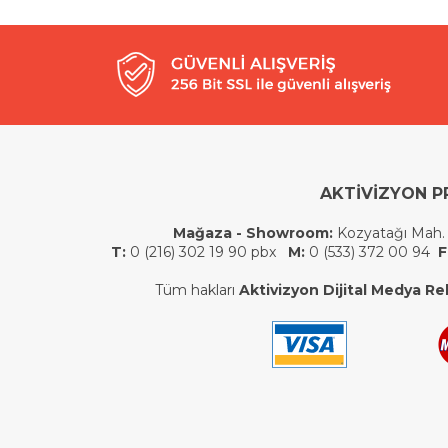
AKTİVİZYON P
Mağaza - Showroom:
Kozyatağı Mah.
T:
0 (216) 302 19 90 pbx
M:
0 (533) 372 00 94
F
Tüm hakları
Aktivizyon Dijital Medya Rek.