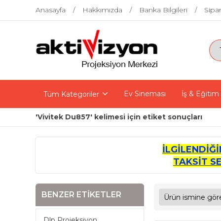
Anasayfa
Hakkımızda
Banka Bilgileri
Sipar
Ev Sineması
İş & Eğitim
Tüm Kategoriler
'Vivitek Du857' kelimesi için etiket sonuçları
İLGİLENDİĞ
TAKSİT S
BENZER ETIKETLER
Dlp Projeksiyon