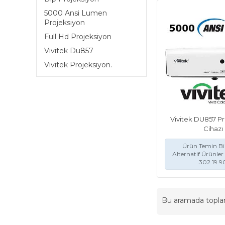
5000 Ansi Lumen
Projeksiyon
Full Hd Projeksiyon
Vivitek Du857
Vivitek Projeksiyon.
Vivitek DU857 P
Cihazı
Ürün Temin Bil
Alternatif Ürünler 
302 19 9
Bu aramada topl