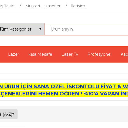
iş Takibi
Müşteri Hizmetleri
İletişim
Lazer
Kısa Mesafe
Lazer Tv
Profesyonel
Kab
İN ÜRÜN İÇİN SANA ÖZEL İSKONTOLU FİYAT & V
EÇENEKLERİNİ HEMEN ÖĞREN ! %10'A VARAN İND