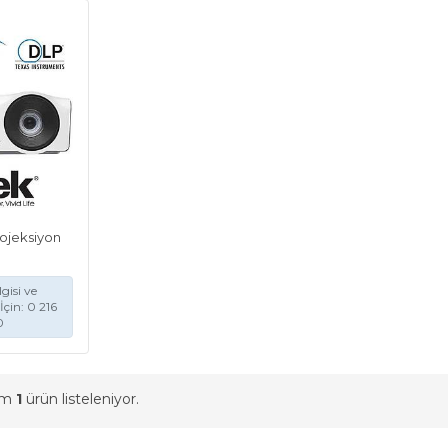
rojeksiyon
gisi ve
İçin: 0 216
0
am
1
ürün listeleniyor.