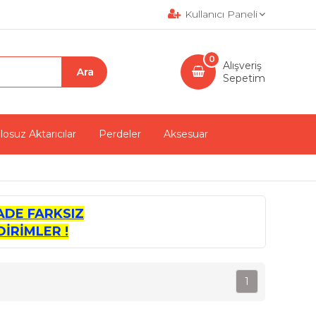
Kullanıcı Paneli
0
Alışveriş
Sepetim
losuz Aktarıcılar
Perdeler
Aksesuar
ADE FARKSIZ
İRİMLER !
1