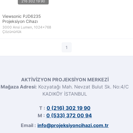
Viewsonic PJD6235
Projeksiyon Cihazı
3000 Ansi Lumen, 1024x768
Çözünürlük
1
AKTİVİZYON PROJEKSİYON MERKEZİ
Mağaza Adresi:
Kozyatağı Mah. Nevzat Bulut Sk. No:4/C
KADIKÖY İSTANBUL
T :
0 (216) 302 19 90
M :
0 (533) 372 00 94
Email :
info@projeksiyoncihazi.com.tr