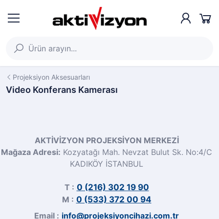
Projeksiyon Aksesuarları
Video Konferans Kamerası
AKTİVİZYON PROJEKSİYON MERKEZİ
Mağaza Adresi:
Kozyatağı Mah. Nevzat Bulut Sk. No:4/C
KADIKÖY İSTANBUL
T :
0 (216) 302 19 90
M :
0 (533) 372 00 94
Email :
info@projeksiyoncihazi.com.tr