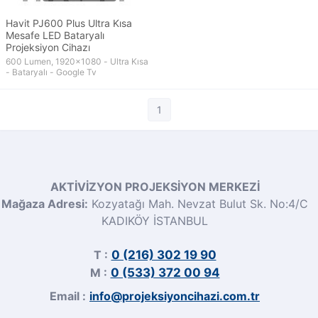
Havit PJ600 Plus Ultra Kısa
Mesafe LED Bataryalı
Projeksiyon Cihazı
600 Lumen, 1920x1080 - Ultra Kısa
- Bataryalı - Google Tv
1
AKTİVİZYON PROJEKSİYON MERKEZİ
Mağaza Adresi:
Kozyatağı Mah. Nevzat Bulut Sk. No:4/C
KADIKÖY İSTANBUL
T :
0 (216) 302 19 90
M :
0 (533) 372 00 94
Email :
info@projeksiyoncihazi.com.tr