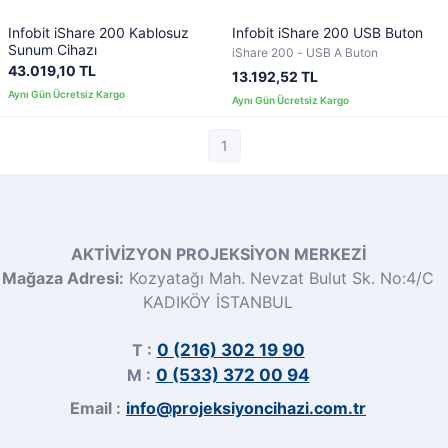
Infobit iShare 200 Kablosuz
Infobit iShare 200 USB Buton
Sunum Cihazı
iShare 200 - USB A Buton
43.019,10 TL
13.192,52 TL
1
AKTİVİZYON PROJEKSİYON MERKEZİ
Mağaza Adresi:
Kozyatağı Mah. Nevzat Bulut Sk. No:4/C
KADIKÖY İSTANBUL
T :
0 (216) 302 19 90
M :
0 (533) 372 00 94
Email :
info@projeksiyoncihazi.com.tr