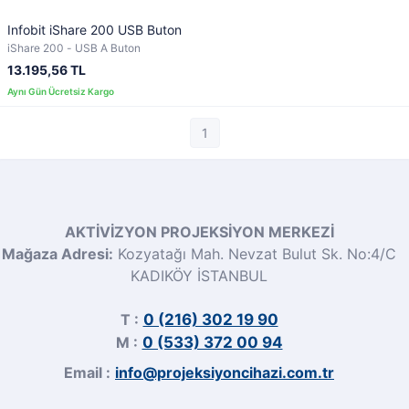
Infobit iShare 200 USB Buton
iShare 200 - USB A Buton
13.195,56 TL
1
AKTİVİZYON PROJEKSİYON MERKEZİ
Mağaza Adresi:
Kozyatağı Mah. Nevzat Bulut Sk. No:4/C
KADIKÖY İSTANBUL
T :
0 (216) 302 19 90
M :
0 (533) 372 00 94
Email :
info@projeksiyoncihazi.com.tr