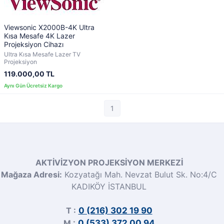
Viewsonic X2000B-4K Ultra
Kısa Mesafe 4K Lazer
Projeksiyon Cihazı
Ultra Kısa Mesafe Lazer TV
Projeksiyon
119.000,00 TL
1
AKTİVİZYON PROJEKSİYON MERKEZİ
Mağaza Adresi:
Kozyatağı Mah. Nevzat Bulut Sk. No:4/C
KADIKÖY İSTANBUL
T :
0 (216) 302 19 90
M :
0 (533) 372 00 94