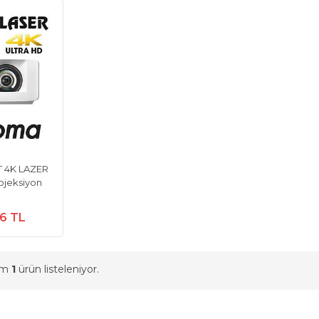
 4K LAZER
ojeksiyon
66 TL
am
1
ürün listeleniyor.