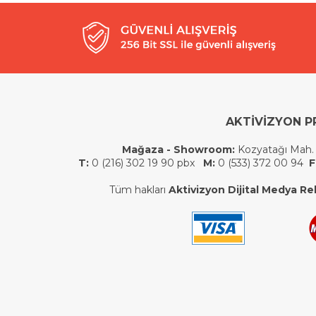
AKTİVİZYON P
Mağaza - Showroom:
Kozyatağı Mah.
T:
0 (216) 302 19 90 pbx
M:
0 (533) 372 00 94
F
Tüm hakları
Aktivizyon Dijital Medya Rek.