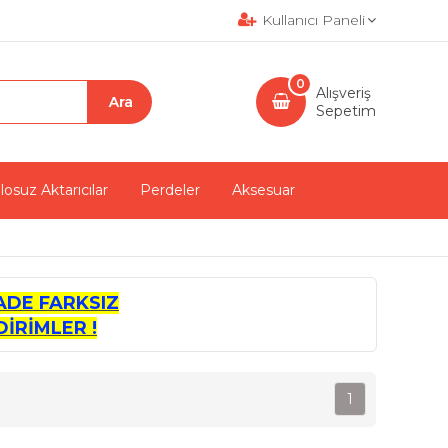
Kullanıcı Paneli
0
Alışveriş
Sepetim
losuz Aktarıcılar
Perdeler
Aksesuar
ADE FARKSIZ
İRİMLER !
1