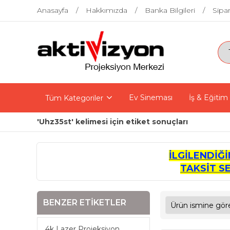
Anasayfa
Hakkımızda
Banka Bilgileri
Sipar
Ev Sineması
İş & Eğitim
Tüm Kategoriler
'Uhz35st' kelimesi için etiket sonuçları
İLGİLENDİĞ
TAKSİT S
BENZER ETIKETLER
4k Lazer Projeksiyon