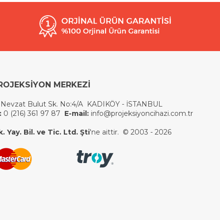
ROJEKSİYON MERKEZİ
 Nevzat Bulut Sk. No:4/A KADIKÖY - İSTANBUL
:
0 (216) 361 97 87
E-mail:
info@projeksiyoncihazi.com.tr
 Yay. Bil. ve Tic. Ltd. Şti
'ne aittir. © 2003 - 2026