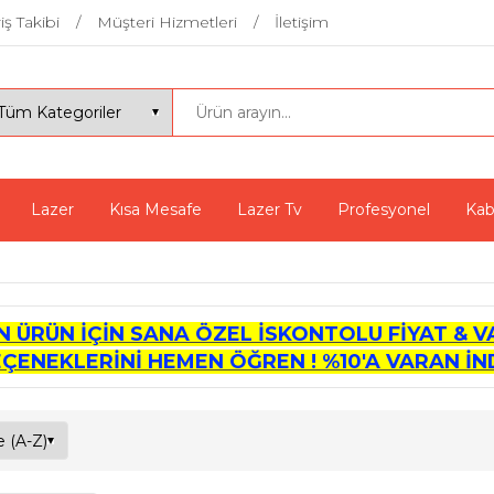
iş Takibi
Müşteri Hizmetleri
İletişim
Lazer
Kısa Mesafe
Lazer Tv
Profesyonel
Kab
İN ÜRÜN İÇİN SANA ÖZEL İSKONTOLU FİYAT & V
EÇENEKLERİNİ HEMEN ÖĞREN ! %10'A VARAN İND