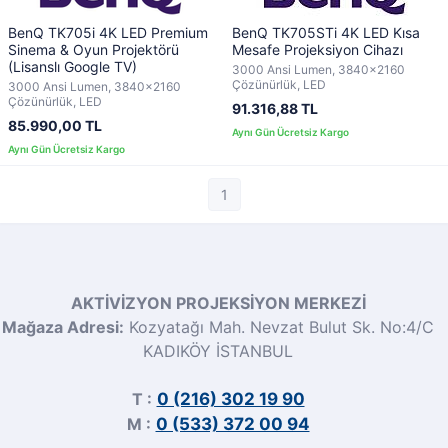
BenQ TK705i 4K LED Premium
BenQ TK705STi 4K LED Kısa
Sinema & Oyun Projektörü
Mesafe Projeksiyon Cihazı
(Lisanslı Google TV)
3000 Ansi Lumen, 3840x2160
Çözünürlük, LED
3000 Ansi Lumen, 3840x2160
Çözünürlük, LED
91.316,88 TL
85.990,00 TL
1
AKTİVİZYON PROJEKSİYON MERKEZİ
Mağaza Adresi:
Kozyatağı Mah. Nevzat Bulut Sk. No:4/C
KADIKÖY İSTANBUL
T :
0 (216) 302 19 90
M :
0 (533) 372 00 94