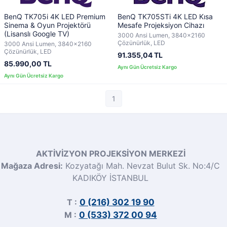
BenQ TK705i 4K LED Premium
BenQ TK705STi 4K LED Kısa
Sinema & Oyun Projektörü
Mesafe Projeksiyon Cihazı
(Lisanslı Google TV)
3000 Ansi Lumen, 3840x2160
Çözünürlük, LED
3000 Ansi Lumen, 3840x2160
Çözünürlük, LED
91.355,04 TL
85.990,00 TL
1
AKTİVİZYON PROJEKSİYON MERKEZİ
Mağaza Adresi:
Kozyatağı Mah. Nevzat Bulut Sk. No:4/C
KADIKÖY İSTANBUL
T :
0 (216) 302 19 90
M :
0 (533) 372 00 94