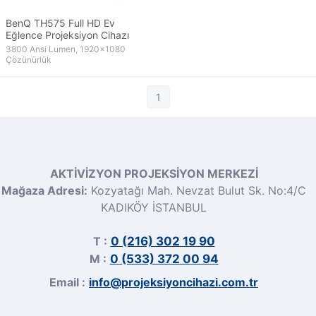
BenQ TH575 Full HD Ev
Eğlence Projeksiyon Cihazı
3800 Ansi Lumen, 1920x1080
Çözünürlük
1
AKTİVİZYON PROJEKSİYON MERKEZİ
Mağaza Adresi:
Kozyatağı Mah. Nevzat Bulut Sk. No:4/C
KADIKÖY İSTANBUL
T :
0 (216) 302 19 90
M :
0 (533) 372 00 94
Email :
info@projeksiyoncihazi.com.tr