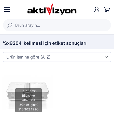
'Sx9204' kelimesi için etiket sonuçları