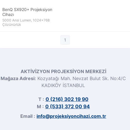
BenQ SX920+ Projeksiyon
Cihazı
5000 Ansi Lumen, 1024x768
Çözünürlük
1
AKTİVİZYON PROJEKSİYON MERKEZİ
Mağaza Adresi:
Kozyatağı Mah. Nevzat Bulut Sk. No:4/C
KADIKÖY İSTANBUL
T :
0 (216) 302 19 90
M :
0 (533) 372 00 94
Email :
info@projeksiyoncihazi.com.tr