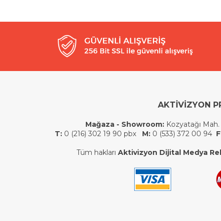
AKTİVİZYON P
Mağaza - Showroom:
Kozyatağı Mah.
T:
0 (216) 302 19 90 pbx
M:
0 (533) 372 00 94
F
Tüm hakları
Aktivizyon Dijital Medya Rek.