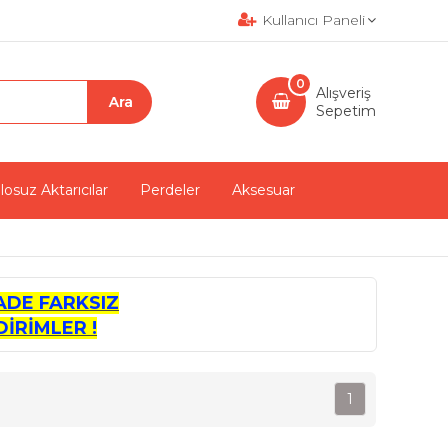
Kullanıcı Paneli
0
Alışveriş
Sepetim
losuz Aktarıcılar
Perdeler
Aksesuar
ADE FARKSIZ
İRİMLER !
1