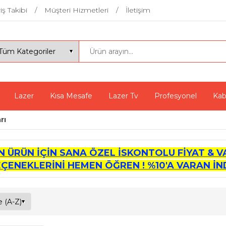
iş Takibi
Müşteri Hizmetleri
İletişim
Lazer
Kısa Mesafe
Lazer Tv
Profesyonel
Kab
rı
İN ÜRÜN İÇİN SANA ÖZEL İSKONTOLU FİYAT & V
EÇENEKLERİNİ HEMEN ÖĞREN ! %10'A VARAN İND