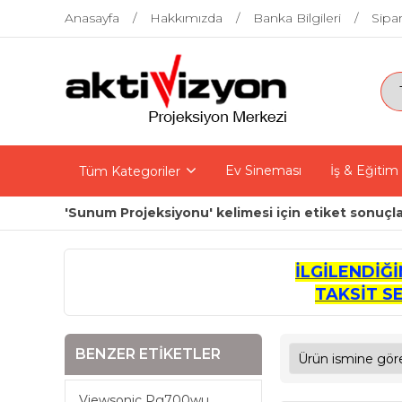
Anasayfa
Hakkımızda
Banka Bilgileri
Sipar
Ev Sineması
İş & Eğitim
Tüm Kategoriler
'Sunum Projeksiyonu' kelimesi için etiket sonuçla
İLGİLENDİĞ
TAKSİT S
BENZER ETIKETLER
Viewsonic Pg700wu