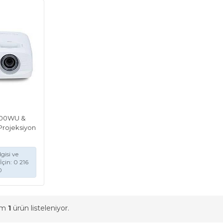
700WU &
Projeksiyon
gisi ve
İçin: 0 216
0
am
1
ürün listeleniyor.