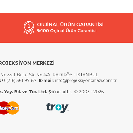
ROJEKSİYON MERKEZİ
 Nevzat Bulut Sk. No:4/A KADIKÖY - İSTANBUL
:
0 (216) 361 97 87
E-mail:
info@projeksiyoncihazi.com.tr
 Yay. Bil. ve Tic. Ltd. Şti
'ne aittir. © 2003 - 2026