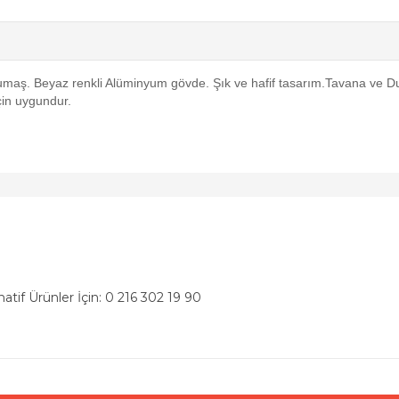
maş. Beyaz renkli Alüminyum gövde.
Şık
ve hafif tasarım.Tavana ve D
 için uygundur.
natif Ürünler İçin: 0 216 302 19 90