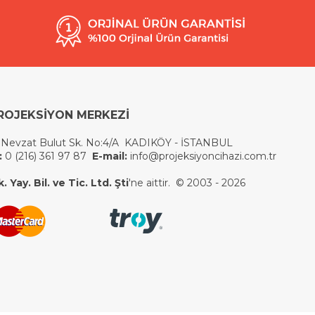
ROJEKSİYON MERKEZİ
 Nevzat Bulut Sk. No:4/A KADIKÖY - İSTANBUL
:
0 (216) 361 97 87
E-mail:
info@projeksiyoncihazi.com.tr
 Yay. Bil. ve Tic. Ltd. Şti
'ne aittir. © 2003 - 2026