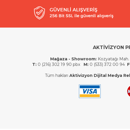
AKTİVİZYON P
Mağaza - Showroom:
Kozyatağı Mah.
T:
0 (216) 302 19 90 pbx
M:
0 (533) 372 00 94
F
Tüm hakları
Aktivizyon Dijital Medya Rek.