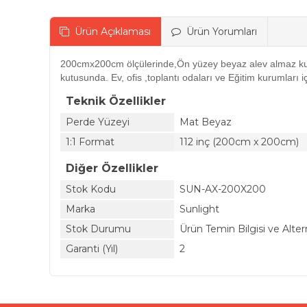
Ürün Açıklaması
Ürün Yorumları
200cmx200cm ölçülerinde,Ön yüzey beyaz alev almaz
ku
kutusunda. Ev, ofis ,toplantı odaları ve Eğitim kurumları
Teknik Özellikler
Perde Yüzeyi
Mat Beyaz
1:1 Format
112 inç (200cm x 200cm)
Diğer Özellikler
Stok Kodu
SUN-AX-200X200
Marka
Sunlight
Stok Durumu
Ürün Temin Bilgisi ve Alter
Garanti (Yıl)
2