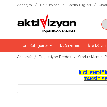
Anasayfa
Hakkımızda
Banka Bilgileri
Sipar
Ev Sineması
İş & Eğitim
Tüm Kategoriler
Anasayfa
Projeksiyon Perdesi
Storlu / Manuel P
İLGİLENDİĞ
TAKSİT S