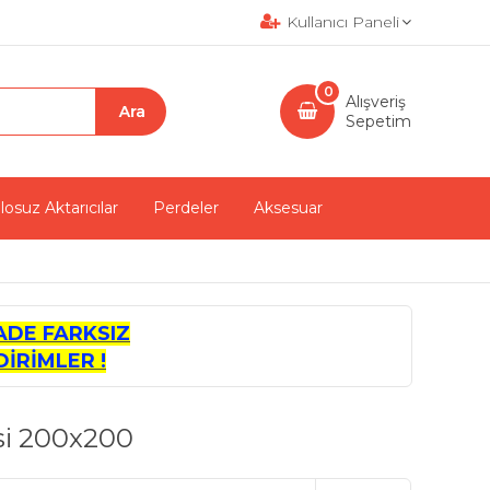
Kullanıcı Paneli
0
Alışveriş
Sepetim
losuz Aktarıcılar
Perdeler
Aksesuar
ADE FARKSIZ
İRİMLER !
si 200x200