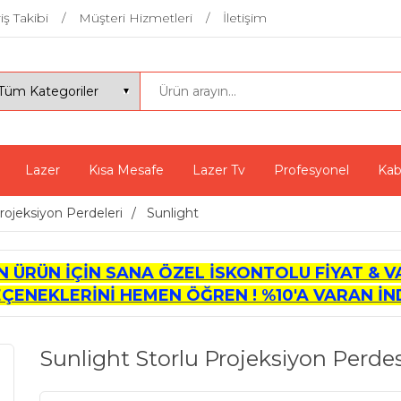
iş Takibi
Müşteri Hizmetleri
İletişim
Lazer
Kısa Mesafe
Lazer Tv
Profesyonel
Kab
rojeksiyon Perdeleri
Sunlight
İN ÜRÜN İÇİN SANA ÖZEL İSKONTOLU FİYAT & V
EÇENEKLERİNİ HEMEN ÖĞREN ! %10'A VARAN İND
Sunlight Storlu Projeksiyon Perde