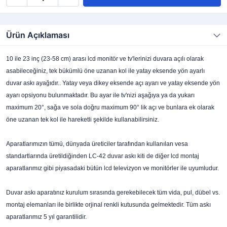
Ürün Açıklaması
10 ile 23 inç (23-58 cm) arası lcd monitör ve tv'lerinizi duvara açılı olarak
asabileceğiniz, tek bükümlü öne uzanan kol ile yatay eksende yön ayarlı
duvar askı ayağıdır.. Yatay veya dikey eksende açı ayarı ve yatay eksende yön
ayarı opsiyonu bulunmaktadır. Bu ayar ile tv'nizi aşağıya ya da yukarı
maximum 20°, sağa ve sola doğru maximum 90° lik açı ve bunlara ek olarak
öne uzanan tek kol ile hareketli şekilde kullanabilirsiniz.
Aparatlarımızın tümü, dünyada üreticiler tarafından kullanılan vesa
standartlarında üretildiğinden LC-42 duvar askı kiti de diğer lcd montaj
aparatlarımız gibi piyasadaki bütün lcd televizyon ve monitörler ile uyumludur.
Duvar askı aparatınız kurulum sırasında gerekebilecek tüm vida, pul, dübel vs.
montaj elemanları ile birlikte orjinal renkli kutusunda gelmektedir. Tüm askı
aparatlarımız 5 yıl garantilidir.