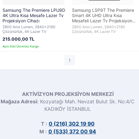
Samsung The Premiere LPU9D
Samsung LSP9T The Premiere
4K Ultra Kısa Mesafe Lazer Tv
Smart 4K UHD Ultra Kısa
Projeksiyon Cihazı
Mesafeli Lazer Tv Projeksiyon
Cihazı
2800 Ansi Lumen, 3840x2160
2800 Ansi Lumen, 3840x2160
Çözünürlük, 4K Lazer TV
Çözünürlük, 4K Lazer TV
215.000,00 TL
1
AKTİVİZYON PROJEKSİYON MERKEZİ
Mağaza Adresi:
Kozyatağı Mah. Nevzat Bulut Sk. No:4/C
KADIKÖY İSTANBUL
T :
0 (216) 302 19 90
M :
0 (533) 372 00 94