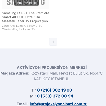
Samsung LSP9T The Premiere
Smart 4K UHD Ultra Kısa
Mesafeli Lazer Tv Projeksiyon
Cihazı
2800 Ansi Lumen, 3840x2160
Çözünürlük, 4K Lazer TV
1
AKTİVİZYON PROJEKSİYON MERKEZİ
Mağaza Adresi:
Kozyatağı Mah. Nevzat Bulut Sk. No:4/C
KADIKÖY İSTANBUL
T :
0 (216) 302 19 90
M :
0 (533) 372 00 94
Email :
info@projeksiyoncihazi.com.tr