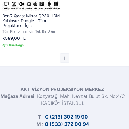
BenQ Qcast Mirror QP30 HDMI
Kablosuz Dongle - Tüm
Projektörler İçin
Tüm Platformlar İçin Tek Bir Ürün
7.599,00 TL
1
AKTİVİZYON PROJEKSİYON MERKEZİ
Mağaza Adresi:
Kozyatağı Mah. Nevzat Bulut Sk. No:4/C
KADIKÖY İSTANBUL
T :
0 (216) 302 19 90
M :
0 (533) 372 00 94