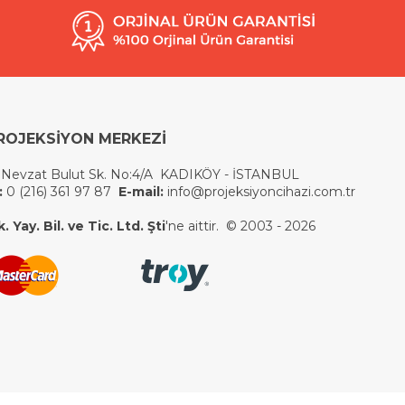
ROJEKSİYON MERKEZİ
 Nevzat Bulut Sk. No:4/A KADIKÖY - İSTANBUL
:
0 (216) 361 97 87
E-mail:
info@projeksiyoncihazi.com.tr
 Yay. Bil. ve Tic. Ltd. Şti
'ne aittir. © 2003 - 2026