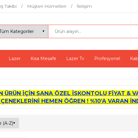
iş Takibi
Müşteri Hizmetleri
İletişim
Lazer
Kısa Mesafe
Lazer Tv
Profesyonel
Kab
İN ÜRÜN İÇİN SANA ÖZEL İSKONTOLU FİYAT & V
EÇENEKLERİNİ HEMEN ÖĞREN ! %10'A VARAN İND