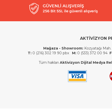
AKTİVİZYON P
Mağaza - Showroom:
Kozyatağı Mah.
T:
0 (216) 302 19 90 pbx
M:
0 (533) 372 00 94
F
Tüm hakları
Aktivizyon Dijital Medya Rek.