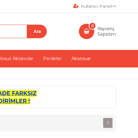
Kullanıcı Paneli
0
Alışveriş
Sepetim
losuz Aktarıcılar
Perdeler
Aksesuar
ADE FARKSIZ
İRİMLER !
1