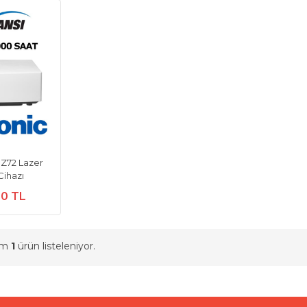
Z72 Lazer
Cihazı
00 TL
am
1
ürün listeleniyor.