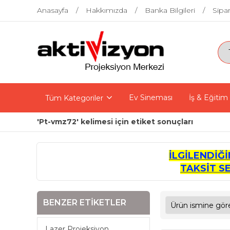
Anasayfa
Hakkımızda
Banka Bilgileri
Sipar
Ev Sineması
İş & Eğitim
Tüm Kategoriler
'Pt-vmz72' kelimesi için etiket sonuçları
İLGİLENDİĞ
TAKSİT S
BENZER ETIKETLER
Lazer Projeksiyon