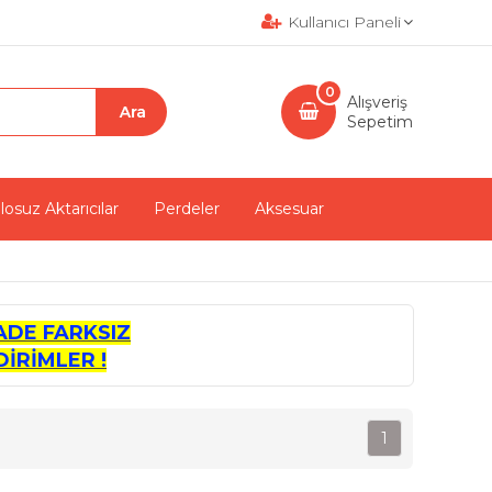
Kullanıcı Paneli
0
Alışveriş
Sepetim
losuz Aktarıcılar
Perdeler
Aksesuar
ADE FARKSIZ
İRİMLER !
1