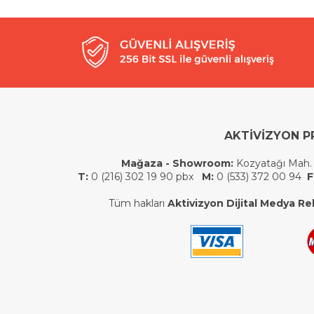
AKTİVİZYON P
Mağaza - Showroom:
Kozyatağı Mah.
T:
0 (216) 302 19 90 pbx
M:
0 (533) 372 00 94
F
Tüm hakları
Aktivizyon Dijital Medya Rek.