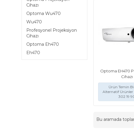
Cihazı
Optoma Wu470
Wu470
Profesyonel Projeksiyon
Cihazı
Optoma Eh470
Eh470
Optoma EH470 Pr
Cihazı
Ürün Temin Bil
Alternatif Ürünler 
302 19 9
Bu aramada topl