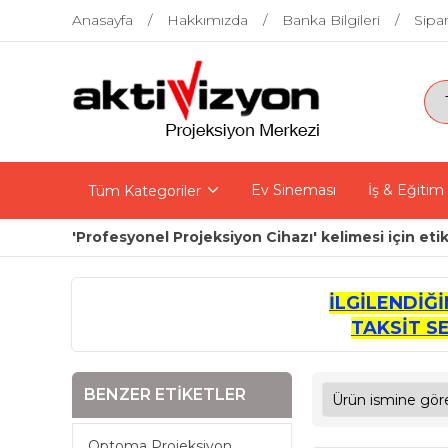
Anasayfa
Hakkımızda
Banka Bilgileri
Sipar
Ev Sineması
İş & Eğitim
Tüm Kategoriler
'Profesyonel Projeksiyon Cihazı' kelimesi için eti
İLGİLENDİĞ
TAKSİT S
BENZER ETIKETLER
Optoma Projeksiyon