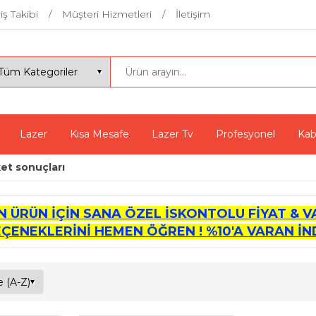
iş Takibi
Müşteri Hizmetleri
İletişim
Lazer
Kısa Mesafe
Lazer Tv
Profesyonel
Kab
ket sonuçları
İN ÜRÜN İÇİN SANA ÖZEL İSKONTOLU FİYAT & V
EÇENEKLERİNİ HEMEN ÖĞREN ! %10'A VARAN İND