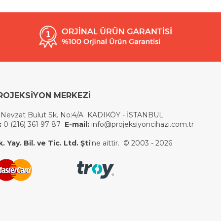
ROJEKSİYON MERKEZİ
 Nevzat Bulut Sk. No:4/A KADIKÖY - İSTANBUL
:
0 (216) 361 97 87
E-mail:
info@projeksiyoncihazi.com.tr
 Yay. Bil. ve Tic. Ltd. Şti
'ne aittir. © 2003 - 2026