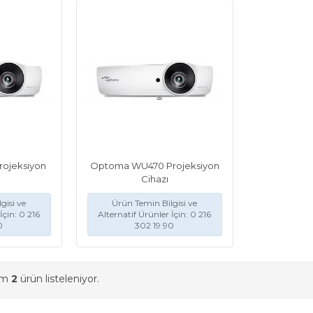
ojeksiyon
Optoma WU470 Projeksiyon
Cihazı
gisi ve
Ürün Temin Bilgisi ve
İçin: 0 216
Alternatif Ürünler İçin: 0 216
0
302 19 90
am
2
ürün listeleniyor.