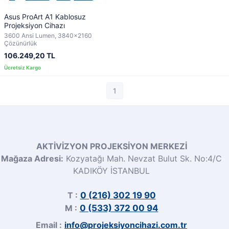
Asus ProArt A1 Kablosuz
Projeksiyon Cihazı
3600 Ansi Lumen, 3840x2160
Çözünürlük
106.249,20 TL
1
AKTİVİZYON PROJEKSİYON MERKEZİ
Mağaza Adresi:
Kozyatağı Mah. Nevzat Bulut Sk. No:4/C
KADIKÖY İSTANBUL
T :
0 (216) 302 19 90
M :
0 (533) 372 00 94
Email :
info@projeksiyoncihazi.com.tr