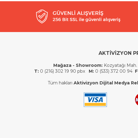
AKTİVİZYON P
Mağaza - Showroom:
Kozyatağı Mah.
T:
0 (216) 302 19 90 pbx
M:
0 (533) 372 00 94
F
Tüm hakları
Aktivizyon Dijital Medya Rek.