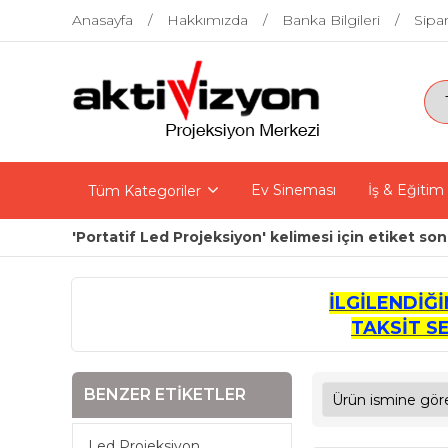
Anasayfa
Hakkımızda
Banka Bilgileri
Sipar
Ev Sineması
İş & Eğitim
Tüm Kategoriler
'Portatif Led Projeksiyon' kelimesi için etiket son
İLGİLENDİĞ
TAKSİT S
BENZER ETIKETLER
Led Projeksiyon