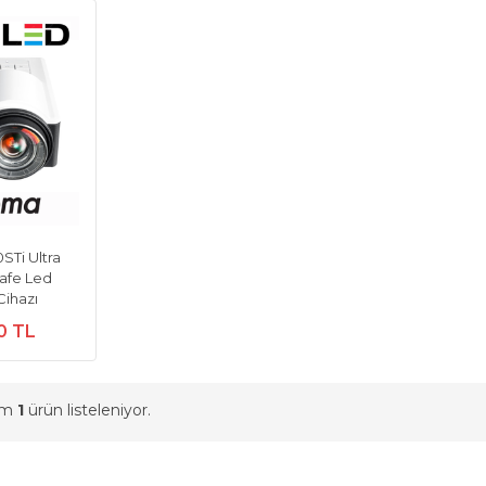
Ti Ultra
safe Led
Cihazı
0 TL
am
1
ürün listeleniyor.