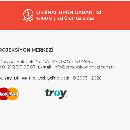
ROJEKSİYON MERKEZİ
 Nevzat Bulut Sk. No:4/A KADIKÖY - İSTANBUL
:
0 (216) 361 97 87
E-mail:
info@projeksiyoncihazi.com.tr
 Yay. Bil. ve Tic. Ltd. Şti
'ne aittir. © 2003 - 2026