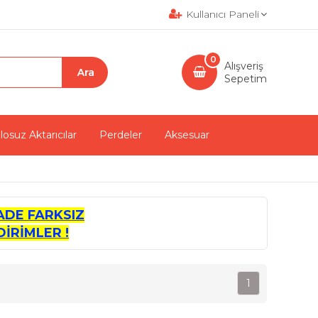
Kullanıcı Paneli
0
Alışveriş
Sepetim
losuz Aktarıcılar
Perdeler
Aksesuar
ADE FARKSIZ
İRİMLER !
1