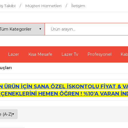
iş Takibi
Müşteri Hizmetleri
İletişim
Lazer
Kısa Mesafe
Lazer Tv
Profesyonel
Kab
uçları
İN ÜRÜN İÇİN SANA ÖZEL İSKONTOLU FİYAT & V
EÇENEKLERİNİ HEMEN ÖĞREN ! %10'A VARAN İND