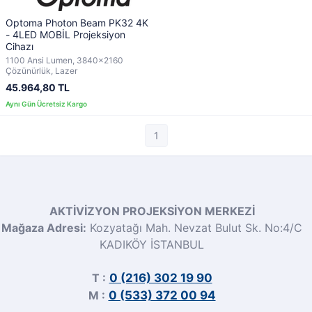
Optoma Photon Beam PK32 4K
- 4LED MOBİL Projeksiyon
Cihazı
1100 Ansi Lumen, 3840x2160
Çözünürlük, Lazer
45.964,80 TL
1
AKTİVİZYON PROJEKSİYON MERKEZİ
Mağaza Adresi:
Kozyatağı Mah. Nevzat Bulut Sk. No:4/C
KADIKÖY İSTANBUL
T :
0 (216) 302 19 90
M :
0 (533) 372 00 94