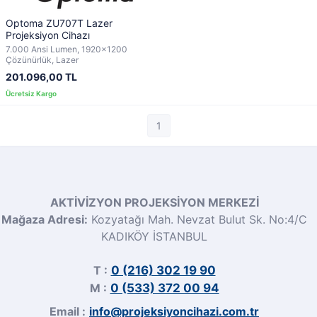
Optoma ZU707T Lazer
Projeksiyon Cihazı
7.000 Ansi Lumen, 1920x1200
Çözünürlük, Lazer
201.096,00 TL
1
AKTİVİZYON PROJEKSİYON MERKEZİ
Mağaza Adresi:
Kozyatağı Mah. Nevzat Bulut Sk. No:4/C
KADIKÖY İSTANBUL
T :
0 (216) 302 19 90
M :
0 (533) 372 00 94
Email :
info@projeksiyoncihazi.com.tr