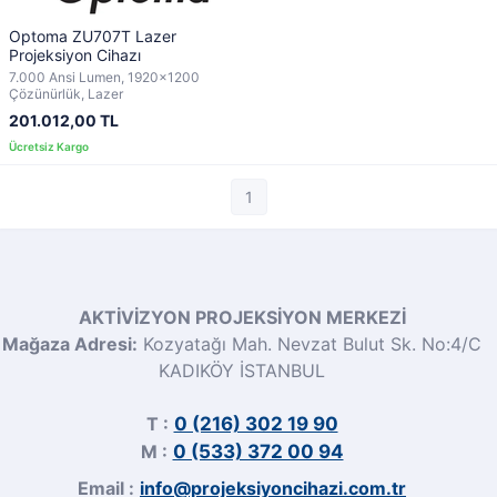
Optoma ZU707T Lazer
Projeksiyon Cihazı
7.000 Ansi Lumen, 1920x1200
Çözünürlük, Lazer
201.012,00 TL
1
AKTİVİZYON PROJEKSİYON MERKEZİ
Mağaza Adresi:
Kozyatağı Mah. Nevzat Bulut Sk. No:4/C
KADIKÖY İSTANBUL
T :
0 (216) 302 19 90
M :
0 (533) 372 00 94
Email :
info@projeksiyoncihazi.com.tr