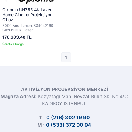
Optoma UHZ55 4K Lazer
Home Cinema Projeksiyon
Cihazı
3000 Ansi Lumen, 3840x2160
Çözünürlük, Lazer
176.603,40 TL
1
AKTİVİZYON PROJEKSİYON MERKEZİ
Mağaza Adresi:
Kozyatağı Mah. Nevzat Bulut Sk. No:4/C
KADIKÖY İSTANBUL
T :
0 (216) 302 19 90
M :
0 (533) 372 00 94