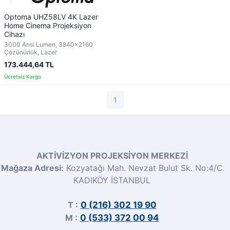
Optoma UHZ58LV 4K Lazer
Home Cinema Projeksiyon
Cihazı
3000 Ansi Lumen, 3840x2160
Çözünürlük, Lazer
173.444,64 TL
1
AKTİVİZYON PROJEKSİYON MERKEZİ
Mağaza Adresi:
Kozyatağı Mah. Nevzat Bulut Sk. No:4/C
KADIKÖY İSTANBUL
T :
0 (216) 302 19 90
M :
0 (533) 372 00 94