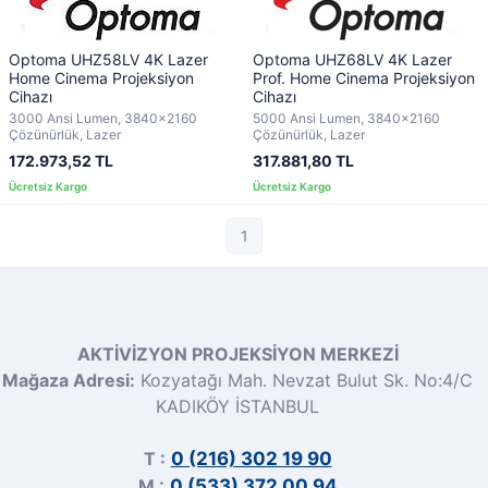
Optoma UHZ58LV 4K Lazer
Optoma UHZ68LV 4K Lazer
Home Cinema Projeksiyon
Prof. Home Cinema Projeksiyon
Cihazı
Cihazı
3000 Ansi Lumen, 3840x2160
5000 Ansi Lumen, 3840x2160
Çözünürlük, Lazer
Çözünürlük, Lazer
172.973,52 TL
317.881,80 TL
1
AKTİVİZYON PROJEKSİYON MERKEZİ
Mağaza Adresi:
Kozyatağı Mah. Nevzat Bulut Sk. No:4/C
KADIKÖY İSTANBUL
T :
0 (216) 302 19 90
M :
0 (533) 372 00 94