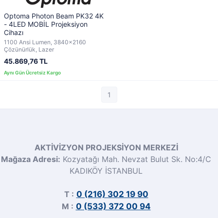
Optoma Photon Beam PK32 4K
- 4LED MOBİL Projeksiyon
Cihazı
1100 Ansi Lumen, 3840x2160
Çözünürlük, Lazer
45.869,76 TL
1
AKTİVİZYON PROJEKSİYON MERKEZİ
Mağaza Adresi:
Kozyatağı Mah. Nevzat Bulut Sk. No:4/C
KADIKÖY İSTANBUL
T :
0 (216) 302 19 90
M :
0 (533) 372 00 94