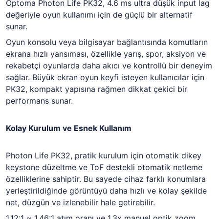
Optoma Photon Life PK32
, 4.6 ms ultra düşük input lag
değeriyle oyun kullanımı için de güçlü bir alternatif
sunar.
Oyun konsolu veya bilgisayar bağlantısında komutların
ekrana hızlı yansıması, özellikle yarış, spor, aksiyon ve
rekabetçi oyunlarda daha akıcı ve kontrollü bir deneyim
sağlar. Büyük ekran oyun keyfi isteyen kullanıcılar için
PK32, kompakt yapısına rağmen dikkat çekici bir
performans sunar.
Kolay Kurulum ve Esnek Kullanım
Photon Life PK32
, pratik kurulum için otomatik dikey
keystone düzeltme ve ToF destekli otomatik netleme
özelliklerine sahiptir. Bu sayede cihaz farklı konumlara
yerleştirildiğinde görüntüyü daha hızlı ve kolay şekilde
net, düzgün ve izlenebilir hale getirebilir.
1.12:1 ~ 1.46:1 atım oranı ve 1.3x manuel optik zoom