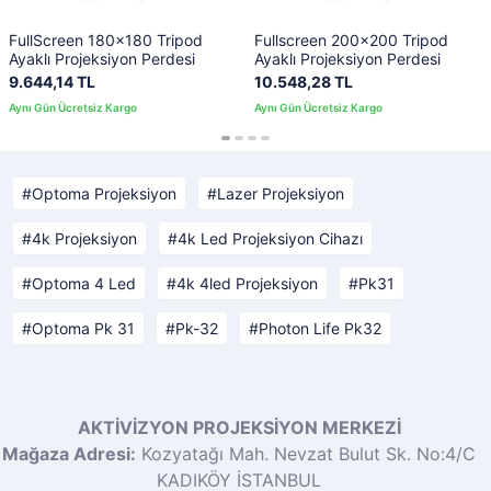
FullScreen 180x180 Tripod
Fullscreen 200x200 Tripod
Ayaklı Projeksiyon Perdesi
Ayaklı Projeksiyon Perdesi
9.644,14 TL
10.548,28 TL
Optoma Projeksiyon
Lazer Projeksiyon
4k Projeksiyon
4k Led Projeksiyon Cihazı
Optoma 4 Led
4k 4led Projeksiyon
Pk31
Optoma Pk 31
Pk-32
Photon Life Pk32
AKTİVİZYON PROJEKSİYON MERKEZİ
Mağaza Adresi:
Kozyatağı Mah. Nevzat Bulut Sk. No:4/C
KADIKÖY İSTANBUL