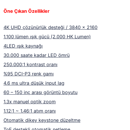
Öne Çıkan Özellikler
4K UHD çözünürlük desteği / 3840 × 2160
1.100 lümen ışık gücü (2.000 HK Lumen)
4LED ışık kaynağı
30.000 saate kadar LED ömrü
250.000:1 kontrast oranı
%95 DCI-P3 renk gamı
4.6 ms ultra düşük input lag
60 – 150 inç arası görüntü boyutu
1.3x manuel optik zoom
1.12:1 ~ 1.46:1 atım oranı
Otomatik dikey keystone düzeltme
ToF destekli otomatik netleme