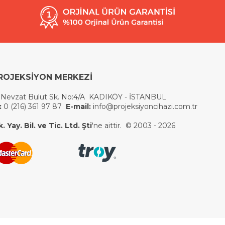
ROJEKSİYON MERKEZİ
 Nevzat Bulut Sk. No:4/A KADIKÖY - İSTANBUL
:
0 (216) 361 97 87
E-mail:
info@projeksiyoncihazi.com.tr
 Yay. Bil. ve Tic. Ltd. Şti
'ne aittir. © 2003 - 2026