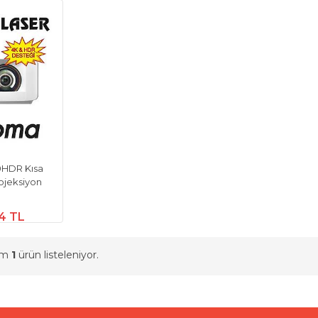
HDR Kısa
ojeksiyon
4 TL
am
1
ürün listeleniyor.