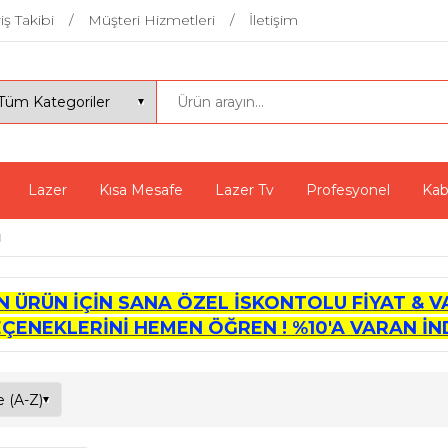
iş Takibi
Müşteri Hizmetleri
İletişim
Lazer
Kısa Mesafe
Lazer Tv
Profesyonel
Kab
ı
İN ÜRÜN İÇİN SANA ÖZEL İSKONTOLU FİYAT & V
EÇENEKLERİNİ HEMEN ÖĞREN ! %10'A VARAN İND