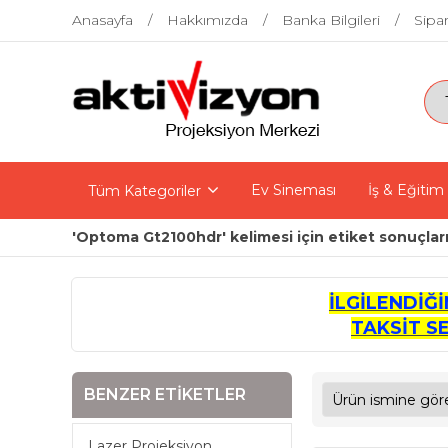
Anasayfa
Hakkımızda
Banka Bilgileri
Sipar
Ev Sineması
İş & Eğitim
Tüm Kategoriler
'Optoma Gt2100hdr' kelimesi için etiket sonuçlar
İLGİLENDİĞ
TAKSİT S
BENZER ETIKETLER
Lazer Projeksiyon