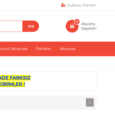
Kullanıcı Paneli
0
Alışveriş
Sepetim
losuz Aktarıcılar
Perdeler
Aksesuar
ADE FARKSIZ
İRİMLER !
1