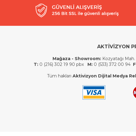
AKTİVİZYON P
Mağaza - Showroom:
Kozyatağı Mah.
T:
0 (216) 302 19 90 pbx
M:
0 (533) 372 00 94
F
Tüm hakları
Aktivizyon Dijital Medya Rek.