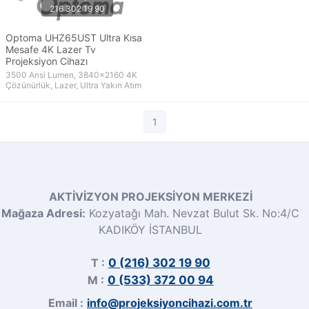
Optoma UHZ65UST Ultra Kısa
Mesafe 4K Lazer Tv
Projeksiyon Cihazı
3500 Ansi Lumen, 3840x2160 4K
Çözünürlük, Lazer, Ultra Yakın Atım
1
AKTİVİZYON PROJEKSİYON MERKEZİ
Mağaza Adresi:
Kozyatağı Mah. Nevzat Bulut Sk. No:4/C
KADIKÖY İSTANBUL
T :
0 (216) 302 19 90
M :
0 (533) 372 00 94
Email :
info@projeksiyoncihazi.com.tr