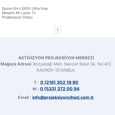
Epson EH-LS650 Ultra Kısa
Mesafe 4K Lazer Tv
Projeksiyon Cihazı
1
AKTİVİZYON PROJEKSİYON MERKEZİ
Mağaza Adresi:
Kozyatağı Mah. Nevzat Bulut Sk. No:4/C
KADIKÖY İSTANBUL
T :
0 (216) 302 19 90
M :
0 (533) 372 00 94
Email :
info@projeksiyoncihazi.com.tr