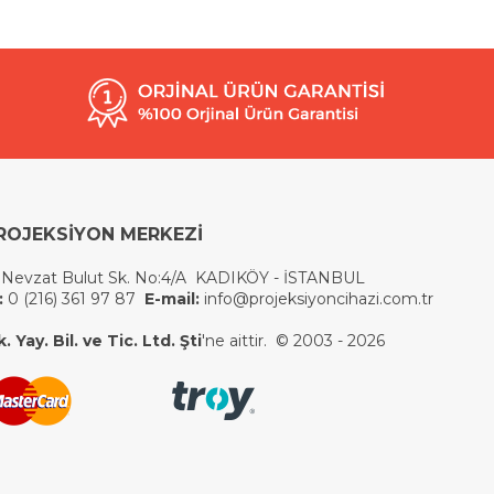
ROJEKSİYON MERKEZİ
 Nevzat Bulut Sk. No:4/A KADIKÖY - İSTANBUL
:
0 (216) 361 97 87
E-mail:
info@projeksiyoncihazi.com.tr
 Yay. Bil. ve Tic. Ltd. Şti
'ne aittir. © 2003 - 2026