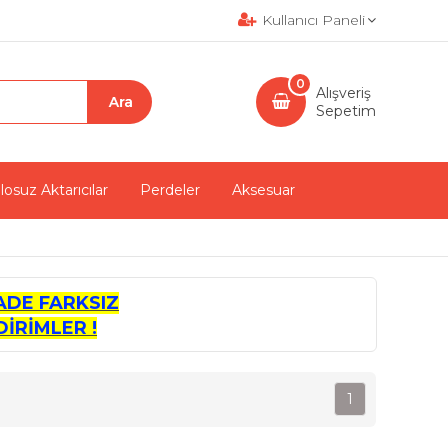
Kullanıcı Paneli
0
Alışveriş
Sepetim
losuz Aktarıcılar
Perdeler
Aksesuar
ADE FARKSIZ
İRİMLER !
1