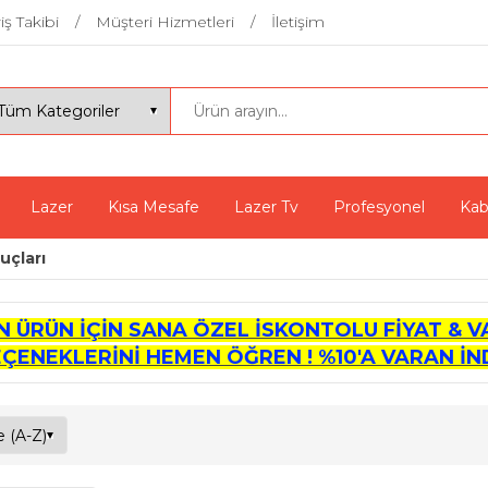
iş Takibi
Müşteri Hizmetleri
İletişim
Lazer
Kısa Mesafe
Lazer Tv
Profesyonel
Kab
uçları
İN ÜRÜN İÇİN SANA ÖZEL İSKONTOLU FİYAT & V
EÇENEKLERİNİ HEMEN ÖĞREN ! %10'A VARAN İND