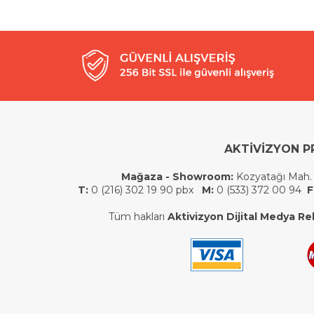
AKTİVİZYON P
Mağaza - Showroom:
Kozyatağı Mah.
T:
0 (216) 302 19 90 pbx
M:
0 (533) 372 00 94
F
Tüm hakları
Aktivizyon Dijital Medya Rek.