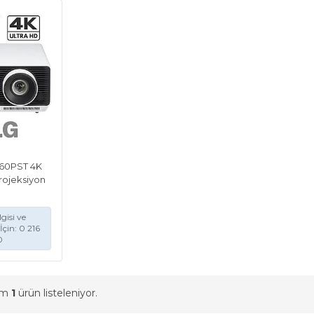
60PST 4K
rojeksiyon
gisi ve
İçin: 0 216
0
am
1
ürün listeleniyor.