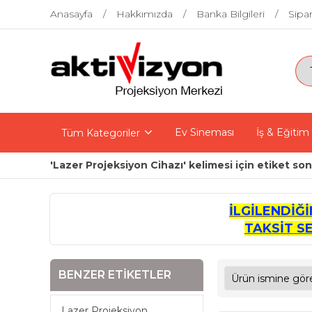
Anasayfa
Hakkımızda
Banka Bilgileri
Sipar
Ev Sineması
İş & Eğitim
Tüm Kategoriler
'Lazer Projeksiyon Cihazı' kelimesi için etiket son
İLGİLENDİĞ
TAKSİT S
BENZER ETIKETLER
Lazer Projeksiyon