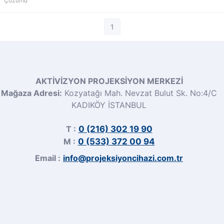
Çözümü
1
AKTİVİZYON PROJEKSİYON MERKEZİ
Mağaza Adresi:
Kozyatağı Mah. Nevzat Bulut Sk. No:4/C
KADIKÖY İSTANBUL
T :
0 (216) 302 19 90
M :
0 (533) 372 00 94
Email :
info@projeksiyoncihazi.com.tr