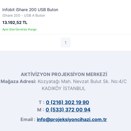
Infobit iShare 200 USB Buton
iShare 200 - USB A Buton
13.192,52 TL
1
AKTİVİZYON PROJEKSİYON MERKEZİ
Mağaza Adresi:
Kozyatağı Mah. Nevzat Bulut Sk. No:4/C
KADIKÖY İSTANBUL
T :
0 (216) 302 19 90
M :
0 (533) 372 00 94
Email :
info@projeksiyoncihazi.com.tr