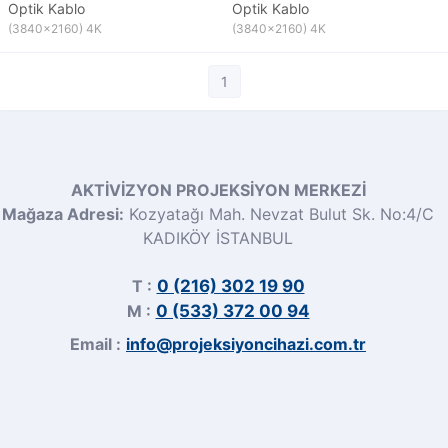
Optik Kablo
Optik Kablo
(3840x2160) 4K
(3840x2160) 4K
1
AKTİVİZYON PROJEKSİYON MERKEZİ
Mağaza Adresi:
Kozyatağı Mah. Nevzat Bulut Sk. No:4/C
KADIKÖY İSTANBUL
T :
0 (216) 302 19 90
M :
0 (533) 372 00 94
Email :
info@projeksiyoncihazi.com.tr