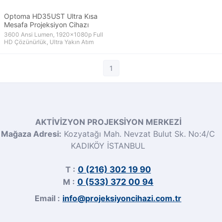
Optoma HD35UST Ultra Kısa
Mesafa Projeksiyon Cihazı
3600 Ansi Lumen, 1920x1080p Full
HD Çözünürlük, Ultra Yakın Atım
1
AKTİVİZYON PROJEKSİYON MERKEZİ
Mağaza Adresi:
Kozyatağı Mah. Nevzat Bulut Sk. No:4/C
KADIKÖY İSTANBUL
T :
0 (216) 302 19 90
M :
0 (533) 372 00 94
Email :
info@projeksiyoncihazi.com.tr