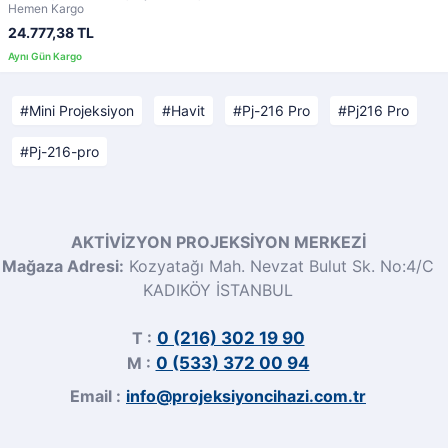
Hemen Kargo
24.777,38 TL
Mini Projeksiyon
Havit
Pj-216 Pro
Pj216 Pro
Pj-216-pro
AKTİVİZYON PROJEKSİYON MERKEZİ
Mağaza Adresi:
Kozyatağı Mah. Nevzat Bulut Sk. No:4/C
KADIKÖY İSTANBUL
T :
0 (216) 302 19 90
M :
0 (533) 372 00 94
Email :
info@projeksiyoncihazi.com.tr