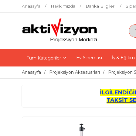
Anasayfa
Hakkımızda
Banka Bilgileri
Sipar
Ev Sineması
İş & Eğitim
Tüm Kategoriler
Anasayfa
Projeksiyon Aksesuarları
Projeksiyon 
İLGİLENDİĞ
TAKSİT S