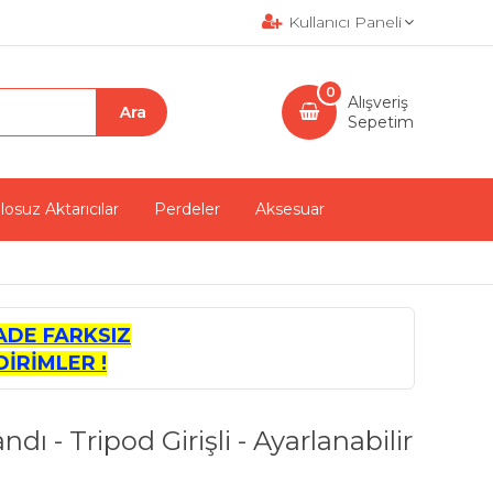
Kullanıcı Paneli
0
Alışveriş
Sepetim
losuz Aktarıcılar
Perdeler
Aksesuar
ADE FARKSIZ
İRİMLER !
ı - Tripod Girişli - Ayarlanabilir