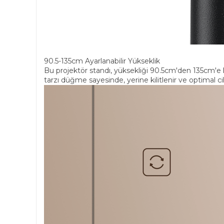
90.5-135cm Ayarlanabilir Yükseklik
Bu projektör standı, yüksekliği 90.5cm'den 135cm'e k
tarzı düğme sayesinde, yerine kilitlenir ve optimal c