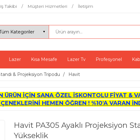
iş Takibi
Müşteri Hizmetleri
İletişim
Lazer
Kısa Mesafe
Lazer Tv
Profesyonel
Kab
Standı & Projeksiyon Tripodu
Havit
İN ÜRÜN İÇİN SANA ÖZEL İSKONTOLU FİYAT & V
EÇENEKLERİNİ HEMEN ÖĞREN ! %10'A VARAN İND
Havit PA305 Ayaklı Projeksiyon Stand
Yükseklik