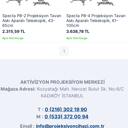
Specta PB-2 Projeksiyon Tavan
Specta PB-4 Projeksiyon Tavan
Askı Aparatı Teleskopik, 43-
Askı Aparatı Teleskopik, 61-
65cm
100cm
2.315,59 TL
3.638,78 TL
1
AKTİVİZYON PROJEKSİYON MERKEZİ
Mağaza Adresi:
Kozyatağı Mah. Nevzat Bulut Sk. No:4/C
KADIKÖY İSTANBUL
T :
0 (216) 302 19 90
M :
0 (533) 372 00 94
Email :
info@projeksiyoncihazi.com.tr