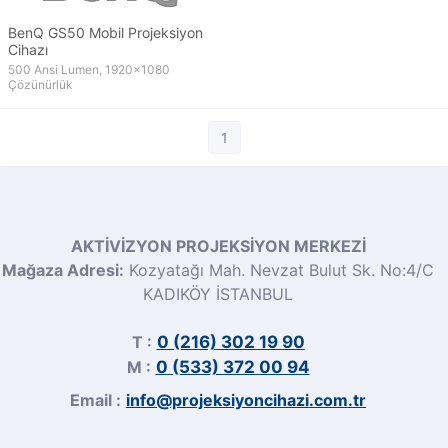
BenQ GS50 Mobil Projeksiyon
Cihazı
500 Ansi Lumen, 1920x1080
Çözünürlük
1
AKTİVİZYON PROJEKSİYON MERKEZİ
Mağaza Adresi:
Kozyatağı Mah. Nevzat Bulut Sk. No:4/C
KADIKÖY İSTANBUL
T :
0 (216) 302 19 90
M :
0 (533) 372 00 94
Email :
info@projeksiyoncihazi.com.tr