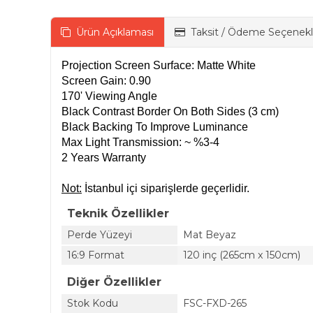
Ürün Açıklaması
Taksit / Ödeme Seçenekl
Projection Screen Surface: Matte White
Screen Gain: 0.90
170' Viewing Angle
Black Contrast Border On Both Sides (3 cm)
Black Backing To Improve Luminance
Max Light Transmission: ~ %3-4
2 Years Warranty
Not:
İstanbul içi siparişlerde geçerlidir.
Teknik Özellikler
Perde Yüzeyi
Mat Beyaz
16:9 Format
120 inç (265cm x 150cm)
Diğer Özellikler
Stok Kodu
FSC-FXD-265