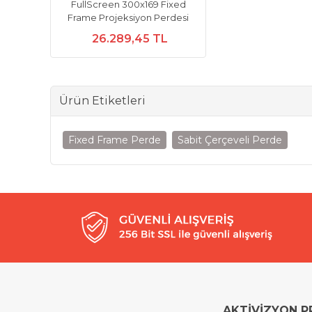
FullScreen 300x169 Fixed
Frame Projeksiyon Perdesi
26.289,45 TL
Ürün Etiketleri
Fixed Frame Perde
Sabit Çerçeveli Perde
AKTİVİZYON P