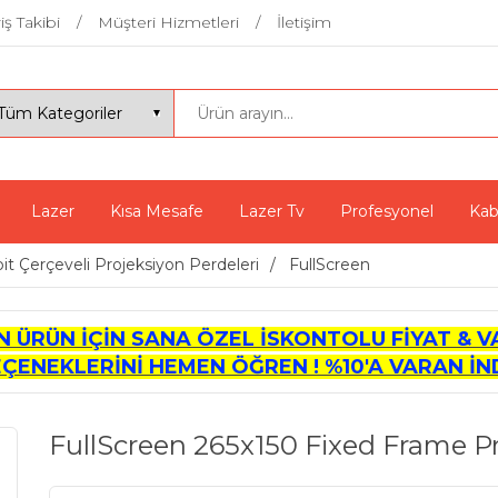
iş Takibi
Müşteri Hizmetleri
İletişim
Lazer
Kısa Mesafe
Lazer Tv
Profesyonel
Kab
it Çerçeveli Projeksiyon Perdeleri
FullScreen
İN ÜRÜN İÇİN SANA ÖZEL İSKONTOLU FİYAT & V
EÇENEKLERİNİ HEMEN ÖĞREN ! %10'A VARAN İND
FullScreen 265x150 Fixed Frame P