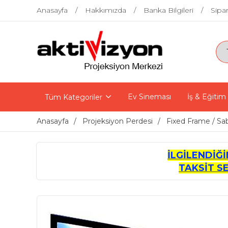
Anasayfa
Hakkımızda
Banka Bilgileri
Sipar
Ev Sineması
İş & Eğitim
Tüm Kategoriler
Anasayfa
Projeksiyon Perdesi
Fixed Frame / Sab
İLGİLENDİĞ
TAKSİT S