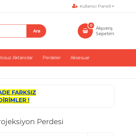
Kullanıcı Paneli
0
Alışveriş
Sepetim
losuz Aktarıcılar
Perdeler
Aksesuar
ADE FARKSIZ
İRİMLER !
rojeksiyon Perdesi