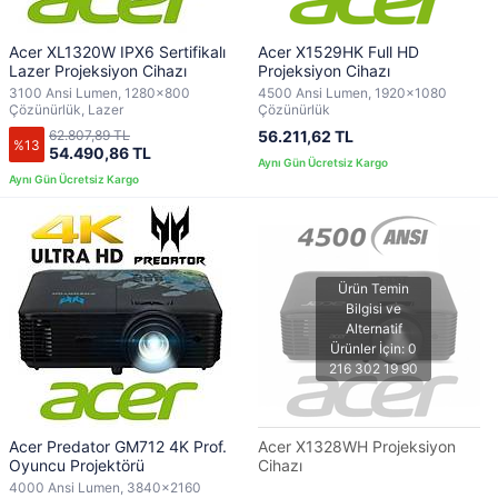
Acer XL1320W IPX6 Sertifikalı
Acer X1529HK Full HD
Lazer Projeksiyon Cihazı
Projeksiyon Cihazı
3100 Ansi Lumen, 1280x800
4500 Ansi Lumen, 1920x1080
Çözünürlük, Lazer
Çözünürlük
62.807,89 TL
56.211,62 TL
%13
54.490,86 TL
Acer Predator GM712 4K Prof.
Acer X1328WH Projeksiyon
Oyuncu Projektörü
Cihazı
4000 Ansi Lumen, 3840x2160