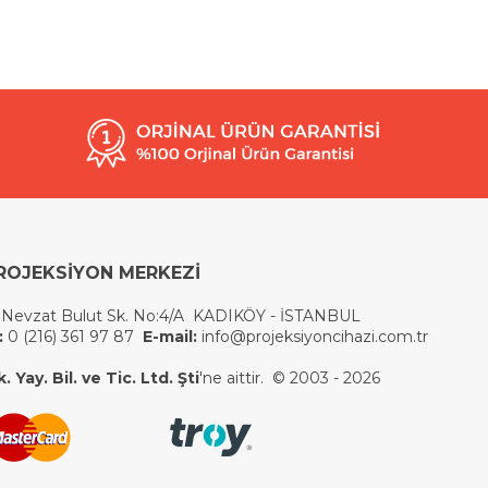
ROJEKSİYON MERKEZİ
 Nevzat Bulut Sk. No:4/A KADIKÖY - İSTANBUL
:
0 (216) 361 97 87
E-mail:
info@projeksiyoncihazi.com.tr
 Yay. Bil. ve Tic. Ltd. Şti
'ne aittir. © 2003 - 2026