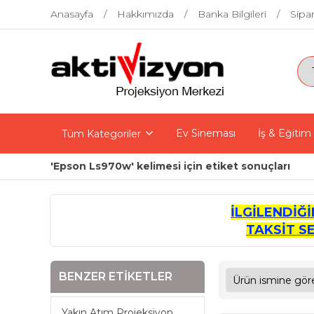
Anasayfa
Hakkımızda
Banka Bilgileri
Sipar
Ev Sineması
İş & Eğitim
Tüm Kategoriler
'Epson Ls970w' kelimesi için etiket sonuçları
İLGİLENDİĞ
TAKSİT S
BENZER ETIKETLER
Yakın Atım Projeksiyon