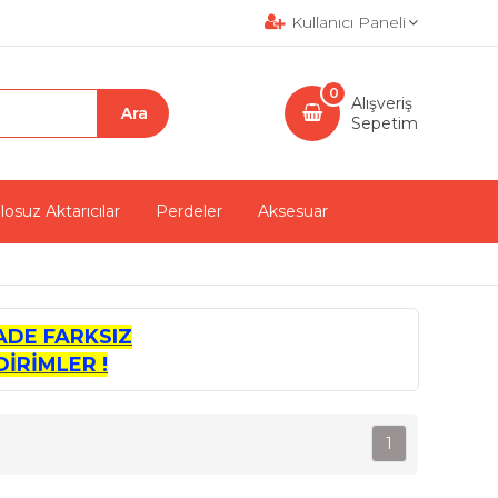
Kullanıcı Paneli
0
Alışveriş
Sepetim
losuz Aktarıcılar
Perdeler
Aksesuar
ADE FARKSIZ
İRİMLER !
1