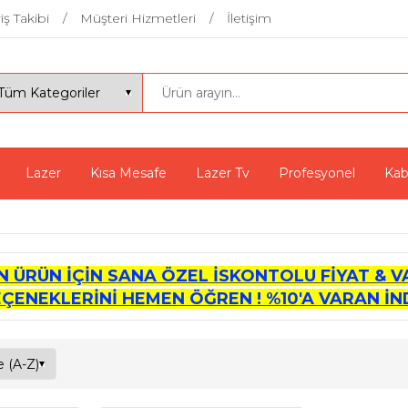
iş Takibi
Müşteri Hizmetleri
İletişim
Lazer
Kısa Mesafe
Lazer Tv
Profesyonel
Kab
İN ÜRÜN İÇİN SANA ÖZEL İSKONTOLU FİYAT & V
EÇENEKLERİNİ HEMEN ÖĞREN ! %10'A VARAN İND