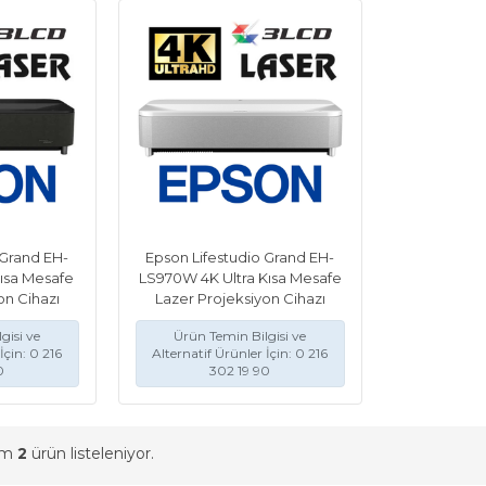
 Grand EH-
Epson Lifestudio Grand EH-
Kısa Mesafe
LS970W 4K Ultra Kısa Mesafe
on Cihazı
Lazer Projeksiyon Cihazı
gisi ve
Ürün Temin Bilgisi ve
İçin: 0 216
Alternatif Ürünler İçin: 0 216
0
302 19 90
am
2
ürün listeleniyor.