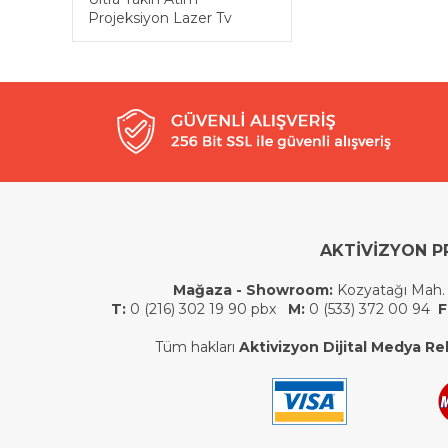
Projeksiyon Lazer Tv
AKTİVİZYON P
Mağaza - Showroom:
Kozyatağı Mah.
T:
0 (216) 302 19 90 pbx
M:
0 (533) 372 00 94
F
Tüm hakları
Aktivizyon Dijital Medya Rek.