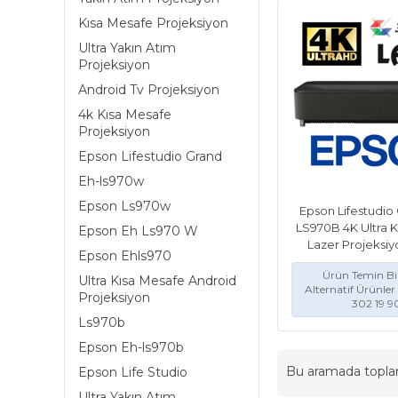
Kısa Mesafe Projeksiyon
Ultra Yakın Atım
Projeksiyon
Android Tv Projeksiyon
4k Kısa Mesafe
Projeksiyon
Epson Lifestudio Grand
Eh-ls970w
Epson Ls970w
Epson Lifestudio
LS970B 4K Ultra 
Epson Eh Ls970 W
Lazer Projeksiy
Epson Ehls970
Ürün Temin Bil
Ultra Kısa Mesafe Android
Alternatif Ürünler 
Projeksiyon
302 19 9
Ls970b
Epson Eh-ls970b
Bu aramada topl
Epson Life Studio
Ultra Yakın Atım